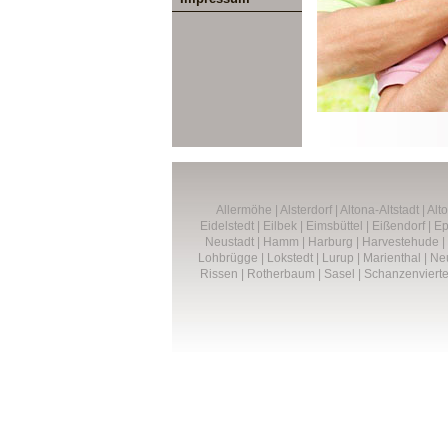
Allermöhe
|
Alsterdorf
|
Altona-Altstadt
|
Alt
Eidelstedt
|
Eilbek
|
Eimsbüttel
|
Eißendorf
|
Ep
Neustadt
|
Hamm
|
Harburg
|
Harvestehude
|
Lohbrügge
|
Lokstedt
|
Lurup
|
Marienthal
|
Ne
Rissen
|
Rotherbaum
|
Sasel
|
Schanzenvierte