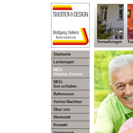
Verwaltungen
Tra
Startseite
Leistungen
NEU:
Urlaubs-Service
NEU:
Gut schlafen
Referenzen
Vorher-Nachher
Über uns
Werkstatt
Kontakt
Impressum