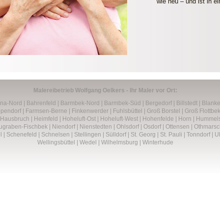
wie neu – und ist in e
Malereibetrieb Wolfgang Oelkers - Ihr Maler vor Ort:
ona-Nord
|
Bahrenfeld
|
Barmbek-Nord
|
Barmbek-Süd
|
Bergedorf
|
Billstedt
|
Blank
pendorf
|
Farmsen-Berne
|
Finkenwerder
|
Fuhlsbüttel
|
Groß Borstel
|
Groß Flottbe
Hausbruch
|
Heimfeld
| Hoheluft-Ost
|
Hoheluft-West
|
Hohenfelde
|
Horn
|
Hummels
ugraben-Fischbek
|
Niendorf
|
Nienstedten
|
Ohlsdorf
|
Osdorf
|
Ottensen
|
Othmarsc
l
|
Schenefeld
|
Schnelsen
|
Stellingen
|
Sülldorf
|
St. Georg
|
St. Pauli
|
Tonndorf
|
U
Wellingsbüttel
|
Wedel
|
Wilhelmsburg
|
Winterhude