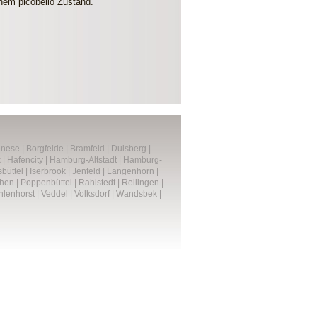
inem picobello Zustand.
enese
|
Borgfelde
|
Bramfeld
|
Dulsberg
|
k
|
Hafencity
|
Hamburg-Altstadt
|
Hamburg-
büttel
|
Iserbrook
|
Jenfeld
|
Langenhorn
|
hen
|
Poppenbüttel
|
Rahlstedt
|
Rellingen
|
hlenhorst
|
Veddel
|
Volksdorf
|
Wandsbek
|