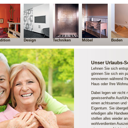
dition
Design
Techniken
Möbel
Boden
Unser Urlaubs-S
Lehnen Sie sich ents
gönnen Sie sich ein pa
renovieren während Ih
Haus oder Ihre Wohnu
Dabei legen wir nicht
gewissenhafte Ausführ
einen achtsamen und 
Eigentum. Sie übergeb
erledigen alle Handwe
stellen alles wieder a
wohl­verdienten Ausze